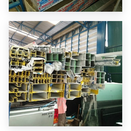
จำหน่ายยิปซั่ม บอร์ด เพชรบุรี