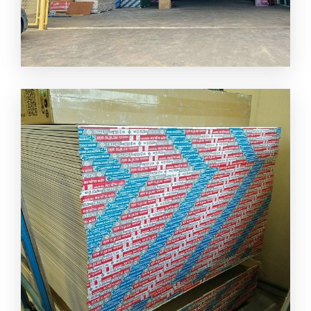
จำหน่ายอลูมิเนียม เพชรบุรี