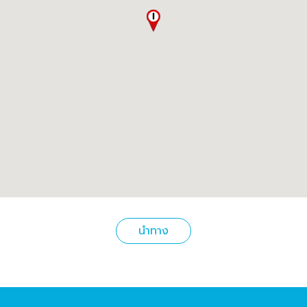
นำทาง