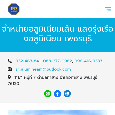
จำหน่ายอลูมิเนียมเส้น แสงรุ่งเรือ
งอลูมิเนียม เพชรบุรี
032-463-841
,
088-277-0982
,
096-416-9333
sr_alumineam@outlook.com
111/1 หมู่ที่ 7 ตำบลท่ายาง อำเภอท่ายาง เพชรบุรี
76130