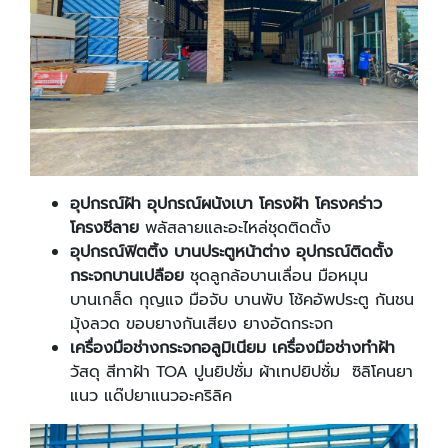
อุปกรณ์ฝ้า อุปกรณ์ผนังเบา โครงฝ้า โครงคร่าว
โครงซีลาย
พลัสลายและอะไหล่ชุดติดตั้ง
อุปกรณ์ฟิตติ้ง บานประตูหน้าต่าง อุปกรณ์ติดตั้ง
กระจกบานเปลือย
ชุดลูกล้อบานเลื่อน มือหมุน
บานเกล็ด กุญแจ มือจับ บานพับ โช้คอัพประตู กันชน
มุ้งลวด ขอบยางกันเสียง ยางอัดกระจก
เครื่องมือช่างกระจกอลูมิเนียม เครื่องมือช่างทำฝ้า
วัสดุ สีทาฝ้า TOA ปูนยิปซั่ม ผ้าเทปยิปซั่ม ซิลิโคนยา
แนว แด๊ปยาแนวอะคริลิค