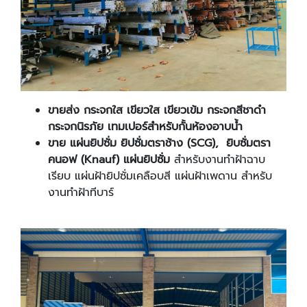
ขายส่ง กระจกใส เขียวใส เขียวเข้ม กระจกสีชาดำ
กระจกนิรภัย เทมเปอร์สำหรับกั้นห้องอาบน้ำ
ขาย แผ่นยิปซั่ม ยิปซั่มตราช้าง (SCG), ยิบซั่มตรา
คนอฟ (Knauf) แผ่นยิปซั่ม
สำหรับงานทำฝ้าฉาบ
เรียบ แผ่นฝ้ายิปซั่มเคลือบสี แผ่นฝ้าเพดาน สำหรับ
งานทำฝ้าทีบาร์